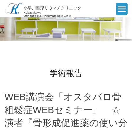
小早川整形リウマチクリニック
Kobayakawa
Orthopedic & Rheumatologic Clinic
学術報告
WEB講演会「オスタバロ骨
粗鬆症WEBセミナー」 ☆
演者『骨形成促進薬の使い分