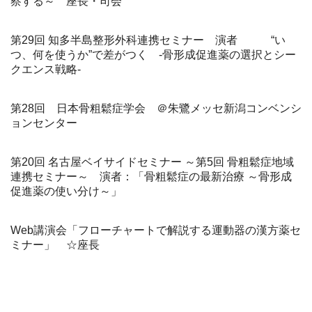
察する～ 座長・司会
第29回 知多半島整形外科連携セミナー 演者 “い
つ、何を使うか”で差がつく -骨形成促進薬の選択とシー
クエンス戦略-
第28回 日本骨粗鬆症学会 ＠朱鷺メッセ新潟コンベンシ
ョンセンター
第20回 名古屋ベイサイドセミナー ～第5回 骨粗鬆症地域
連携セミナー～ 演者：「骨粗鬆症の最新治療 ～骨形成
促進薬の使い分け～」
Web講演会「フローチャートで解説する運動器の漢方薬セ
ミナー」 ☆座長