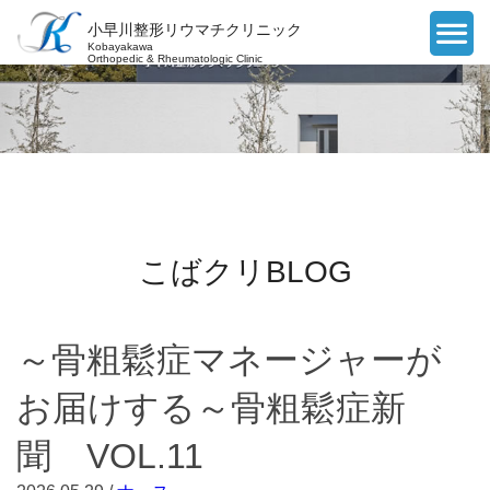
小早川整形リウマチクリニック
Kobayakawa
Orthopedic & Rheumatologic Clinic
こばクリBLOG
～骨粗鬆症マネージャーが
お届けする～骨粗鬆症新
聞 VOL.11