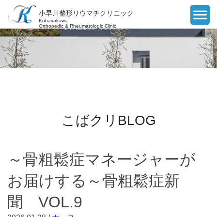
小早川整形リウマチクリニック
Kobayakawa
Orthopedic & Rheumatologic Clinic
こばクリBLOG
～骨粗鬆症マネージャーが
お届けする～骨粗鬆症新
聞 VOL.9