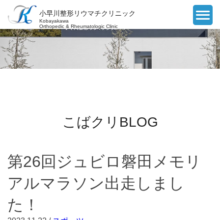
小早川整形リウマチクリニック
Kobayakawa
Orthopedic & Rheumatologic Clinic
こばクリBLOG
第26回ジュビロ磐田メモリ
アルマラソン出走しまし
た！