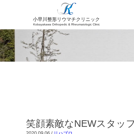
小早川整形リウマチクリニック
Kobayakawa
Orthopedic & Rheumatologic Clinic
笑顔素敵なNEWスタッ
2020.09.06 /
リハブロ