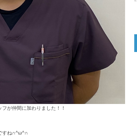
ッフが仲間に加わりました！！
すね∩^ω^∩