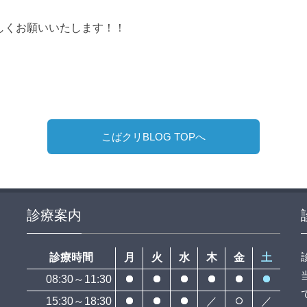
しくお願いいたします！！
こばクリBLOG TOPへ
診療案内
診療時間
月
火
水
木
金
土
08:30～11:30
15:30～18:30
／
／